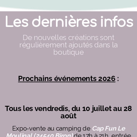
Les dernières infos
De nouvelles créations sont
régulièrement ajoutés dans la
boutique
Prochains événements 2026
:
Tous les vendredis, du 10 juillet au 28
août
Expo-vente au camping de
Cap Fun Le
Moulinal
(24540 Biron)
de 17h à 21h, entrée